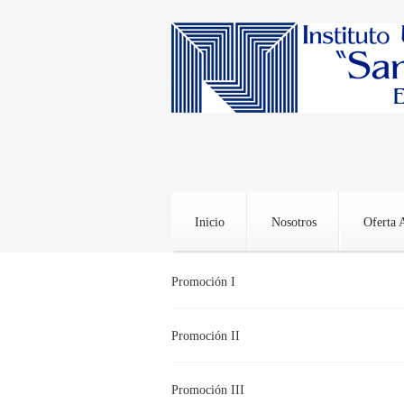
Inicio
Nosotros
Oferta 
Promoción I
Promoción II
Promoción III